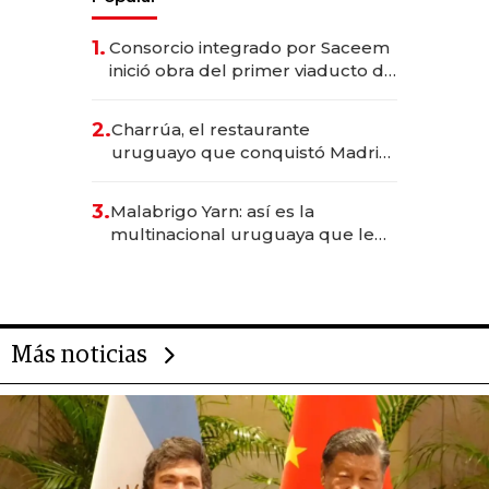
1.
Consorcio integrado por Saceem
inició obra del primer viaducto de
los Accesos Este a Montevideo;
inversión total asciende a US$ 54
2.
Charrúa, el restaurante
millones
uruguayo que conquistó Madrid:
sirve 300 cubiertos diarios, agota
reservas con un mes de
3.
Malabrigo Yarn: así es la
anticipación y prepara apertura
multinacional uruguaya que le
da de tejer al mundo
Más noticias