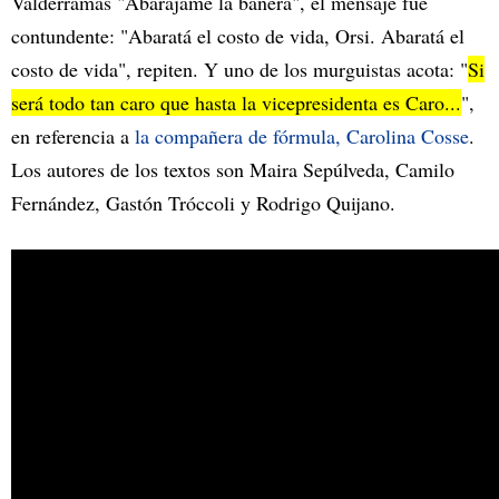
Valderramas "Abarajame la bañera", el mensaje fue
contundente: "Abaratá el costo de vida, Orsi. Abaratá el
costo de vida", repiten. Y uno de los murguistas acota: "
Si
será todo tan caro que hasta la vicepresidenta es Caro...
",
en referencia a
la compañera de fórmula, Carolina Cosse
.
Los autores de los textos son Maira Sepúlveda, Camilo
Fernández, Gastón Tróccoli y Rodrigo Quijano.