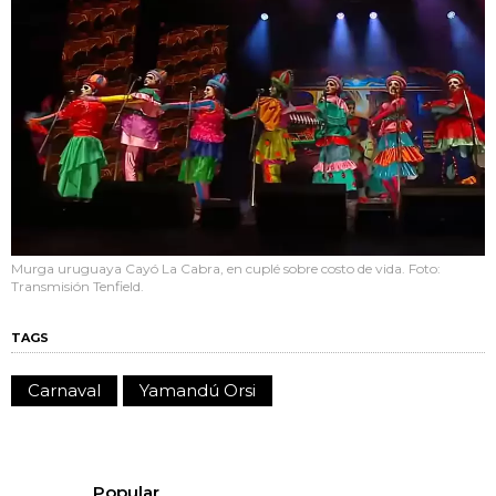
Murga uruguaya Cayó La Cabra, en cuplé sobre costo de vida. Foto:
Transmisión Tenfield.
TAGS
Carnaval
Yamandú Orsi
Popular