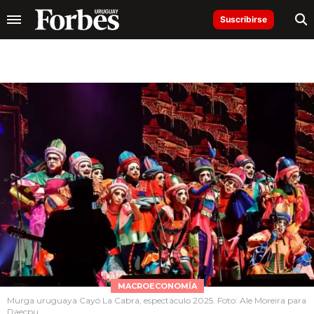
Suscribirse
MACROECONOMÍA
Murga uruguaya Cayó La Cabra, espectáculo 2025. Foto: Ale Moreira para
Daecpu.