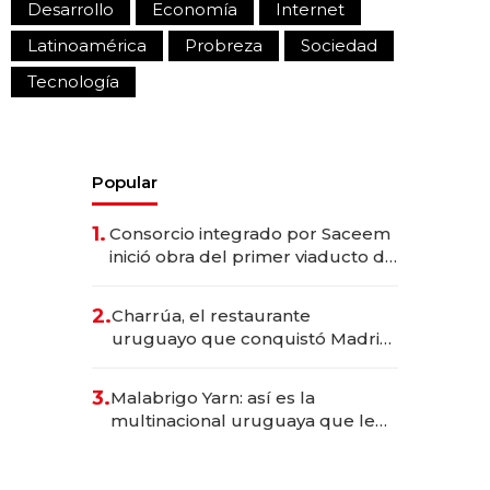
Desarrollo
Economía
Internet
Latinoamérica
Probreza
Sociedad
Tecnología
Popular
1.
Consorcio integrado por Saceem
inició obra del primer viaducto de
los Accesos Este a Montevideo;
inversión total asciende a US$ 54
2.
Charrúa, el restaurante
millones
uruguayo que conquistó Madrid:
sirve 300 cubiertos diarios, agota
reservas con un mes de
3.
Malabrigo Yarn: así es la
anticipación y prepara apertura
multinacional uruguaya que le
da de tejer al mundo