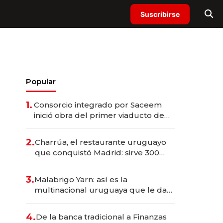
Suscribirse
Popular
1.
Consorcio integrado por Saceem
inició obra del primer viaducto de
los Accesos Este a Montevideo;
inversión total asciende a US$ 54
2.
Charrúa, el restaurante uruguayo
millones
que conquistó Madrid: sirve 300
cubiertos diarios, agota reservas
con un mes de anticipación y
3.
Malabrigo Yarn: así es la
prepara apertura
multinacional uruguaya que le da
de tejer al mundo
4.
De la banca tradicional a Finanzas