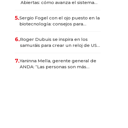
Abiertas: cómo avanza el sistema
financiero uruguayo
5.
Sergio Fogel con el ojo puesto en la
biotecnología: consejos para
emprendedores, oportunidades de
inversión y el rol de la IA
6.
Roger Dubuis se inspira en los
samuráis para crear un reloj de US$
384.000
7.
Yaninna Mella, gerente general de
ANDA: “Las personas son más
importantes que los problemas”