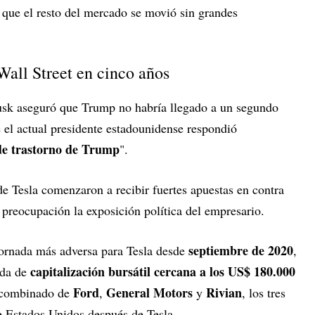
 que el resto del mercado se movió sin grandes
 Wall Street en cinco años
usk aseguró que Trump no habría llegado a un segundo
 el actual presidente estadounidense respondió
de trastorno de Trump
".
 de Tesla comenzaron a recibir fuertes apuestas en contra
 preocupación la exposición política del empresario.
septiembre de 2020
jornada más adversa para Tesla desde
,
capitalización bursátil cercana a los US$ 180.000
ida de
Ford
General Motors
Rivian
r combinado de
,
y
, los tres
e Estados Unidos después de Tesla.