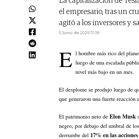
La capitalización de Tes
el empresario, tras un c
agitó a los inversores y s
5 Junio de 2025 17.09
E
l hombre más rico del plan
luego de una escalada públ
nivel más bajo en un mes.
El desplome se produjo luego de q
que generaron una fuerte reacción 
Elon Musk
El patrimonio neto de
s
negro, por debajo del umbral de los
17% en las acciones
derrumbe del