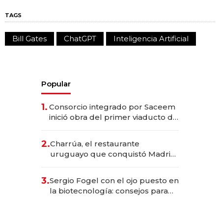
TAGS
Bill Gates
ChatGPT
Inteligencia Artificial
Popular
1.
Consorcio integrado por Saceem
inició obra del primer viaducto de
los Accesos Este a Montevideo;
inversión total asciende a US$ 54
2.
Charrúa, el restaurante
millones
uruguayo que conquistó Madrid:
sirve 300 cubiertos diarios, agota
reservas con un mes de
3.
Sergio Fogel con el ojo puesto en
anticipación y prepara apertura
la biotecnología: consejos para
emprendedores, oportunidades
de inversión y el rol de la IA