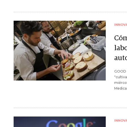
INNOV
Cóm
lab
auto
GOOD M
"cultiv
miércol
Medicam
INNOV