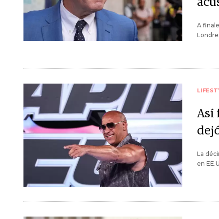
acu
A final
Londres
LIFEST
Así
dejó
La déci
en EE.U