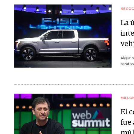
NEGOC
La 
inte
vehí
Algunos
baratos
MILLO
El 
fue
múl