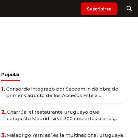
Suscribirse
Popular
1.
Consorcio integrado por Saceem inició obra del
primer viaducto de los Accesos Este a
Montevideo; inversión total asciende a US$ 54
millones
2.
Charrúa, el restaurante uruguayo que
conquistó Madrid: sirve 300 cubiertos diarios,
agota reservas con un mes de anticipación y
prepara apertura
3.
Malabrigo Yarn: así es la multinacional uruguaya