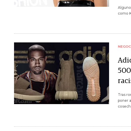
Algunos
como K
NEGOC
Adi
500
rac
Tras ro
poner a
cosech