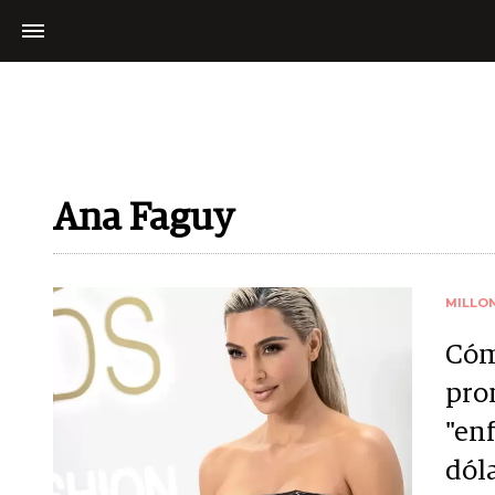
Ana Faguy
MILLO
Cóm
pro
"en
dól