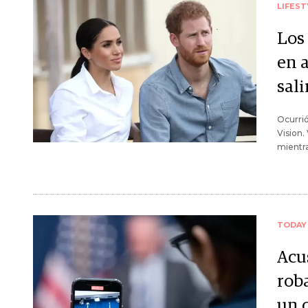
LIFEST
Los 
en 
sali
Ocurrió
Vision.
mientra
TODAY
Acu
rob
un 