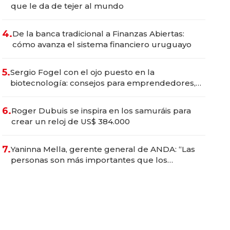
que le da de tejer al mundo
4.
De la banca tradicional a Finanzas Abiertas:
cómo avanza el sistema financiero uruguayo
5.
Sergio Fogel con el ojo puesto en la
biotecnología: consejos para emprendedores,
oportunidades de inversión y el rol de la IA
6.
Roger Dubuis se inspira en los samuráis para
crear un reloj de US$ 384.000
7.
Yaninna Mella, gerente general de ANDA: “Las
personas son más importantes que los
problemas”