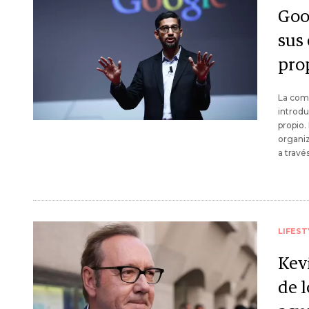
Goo
sus
prop
La comp
introdu
propio.
organiz
a través
LIFEST
Kev
de l