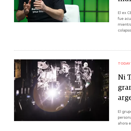
El ex C
fue acu
mientra
colapso
TODAY
Ni 
gra
arg
El grup
persona
ahora 