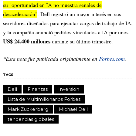
su "oportunidad en IA no muestra señales de
desaceleración"
. Dell registró un mayor interés en sus
servidores diseñados para ejecutar cargas de trabajo de IA,
y la compañía anunció pedidos vinculados a IA por unos
US$ 24.400 millones
durante su último trimestre.
*Esta nota fue publicada originalmente en
Forbes.com
.
TAGS
Dell
Finanzas
Inversión
Lista de Multimillonarios Forbes
Mark Zuckerberg
Michael Dell
tendencias globales