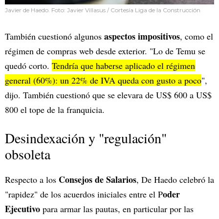
Javier de Haedo. Foto: Javier Villasus / Cortesía Liga de la Construcción
aspectos impositivos
También cuestionó algunos
, como el
régimen de compras web desde exterior. "Lo de Temu se
quedó corto.
Tendría que haberse aplicado el régimen
general (60%): un 22% de IVA queda con gusto a poco
",
dijo. También cuestionó que se elevara de US$ 600 a US$
800 el tope de la franquicia.
Desindexación y "regulación"
obsoleta
Consejos de Salarios
Respecto a los
, De Haedo celebró la
oder
"rapidez" de los acuerdos iniciales entre el P
Ejecutivo
para armar las pautas, en particular por las