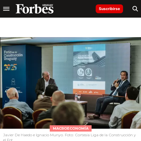
Suscribirse
MACROECONOMÍA
Javier De Haedo e Ignacio Munyo. Foto: Cortesía Liga de la Construcción y
el Fot