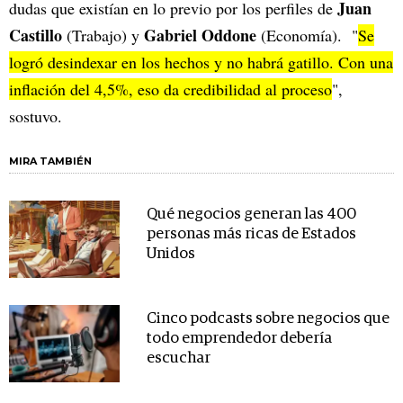
Juan
dudas que existían en lo previo por los perfiles de
Castillo
Gabriel Oddone
(Trabajo) y
(Economía). "
Se
logró desindexar en los hechos y no habrá gatillo. Con una
inflación del 4,5%, eso da credibilidad al proceso
",
sostuvo.
MIRA TAMBIÉN
Qué negocios generan las 400
personas más ricas de Estados
Unidos
Cinco podcasts sobre negocios que
todo emprendedor debería
escuchar