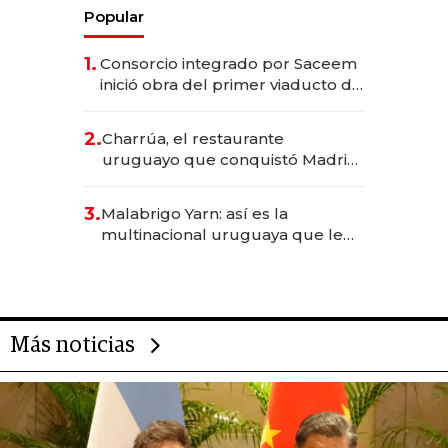
Popular
1.
Consorcio integrado por Saceem
inició obra del primer viaducto de
los Accesos Este a Montevideo;
inversión total asciende a US$ 54
2.
Charrúa, el restaurante
millones
uruguayo que conquistó Madrid:
sirve 300 cubiertos diarios, agota
reservas con un mes de
3.
Malabrigo Yarn: así es la
anticipación y prepara apertura
multinacional uruguaya que le
da de tejer al mundo
Más noticias