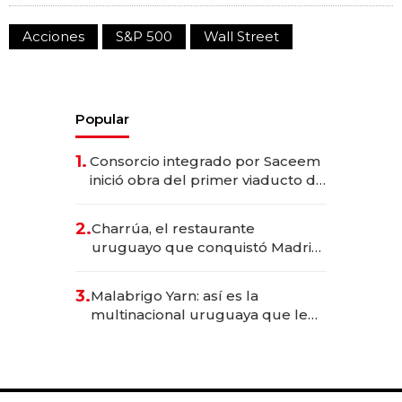
Acciones
S&P 500
Wall Street
Popular
1.
Consorcio integrado por Saceem
inició obra del primer viaducto de
los Accesos Este a Montevideo;
inversión total asciende a US$ 54
2.
Charrúa, el restaurante
millones
uruguayo que conquistó Madrid:
sirve 300 cubiertos diarios, agota
reservas con un mes de
3.
Malabrigo Yarn: así es la
anticipación y prepara apertura
multinacional uruguaya que le
da de tejer al mundo