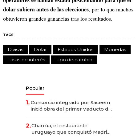
operadores se habían estado posicionando para que el
dólar subiera antes de las elecciones
, por lo que muchos
obtuvieron grandes ganancias tras los resultados.
TAGS
Divisas
Dólar
Estados Unidos
Monedas
Tasas de interés
Tipo de cambio
Popular
1.
Consorcio integrado por Saceem
inició obra del primer viaducto de
los Accesos Este a Montevideo;
inversión total asciende a US$ 54
2.
Charrúa, el restaurante
millones
uruguayo que conquistó Madrid: