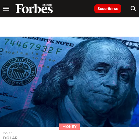
Suscribirse
MONEY
dólar
DÓLAR