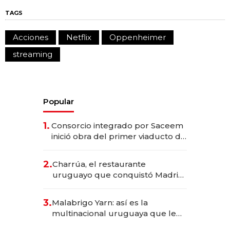
TAGS
Acciones
Netflix
Oppenheimer
streaming
Popular
1.
Consorcio integrado por Saceem
inició obra del primer viaducto de
los Accesos Este a Montevideo;
inversión total asciende a US$ 54
2.
Charrúa, el restaurante
millones
uruguayo que conquistó Madrid:
sirve 300 cubiertos diarios, agota
reservas con un mes de
3.
Malabrigo Yarn: así es la
anticipación y prepara apertura
multinacional uruguaya que le
da de tejer al mundo