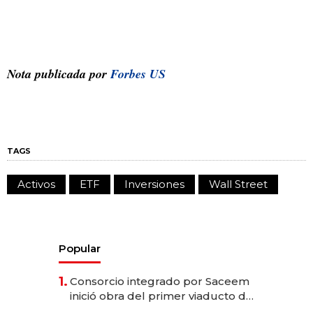
Nota publicada por
Forbes US
TAGS
Activos
ETF
Inversiones
Wall Street
Popular
1.
Consorcio integrado por Saceem
inició obra del primer viaducto de
los Accesos Este a Montevideo;