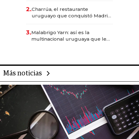
inversión total asciende a US$ 54
2.
Charrúa, el restaurante
millones
uruguayo que conquistó Madrid:
sirve 300 cubiertos diarios, agota
reservas con un mes de
3.
Malabrigo Yarn: así es la
anticipación y prepara apertura
multinacional uruguaya que le
da de tejer al mundo
Más noticias