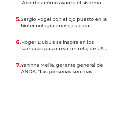
Abiertas: cómo avanza el sistema
financiero uruguayo
5.
Sergio Fogel con el ojo puesto en la
biotecnología: consejos para
emprendedores, oportunidades de
inversión y el rol de la IA
6.
Roger Dubuis se inspira en los
samuráis para crear un reloj de US$
384.000
7.
Yaninna Mella, gerente general de
ANDA: “Las personas son más
importantes que los problemas”