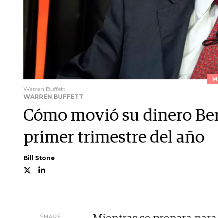
M
Warren Buffett
WARREN BUFFETT
Cómo movió su dinero Ber
primer trimestre del año
Bill Stone
SHARE