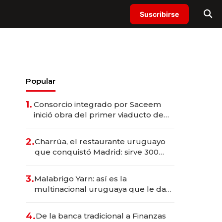
Suscribirse
Popular
1.
Consorcio integrado por Saceem
inició obra del primer viaducto de
los Accesos Este a Montevideo;
inversión total asciende a US$ 54
2.
Charrúa, el restaurante uruguayo
millones
que conquistó Madrid: sirve 300
cubiertos diarios, agota reservas
con un mes de anticipación y
3.
Malabrigo Yarn: así es la
prepara apertura
multinacional uruguaya que le da
de tejer al mundo
4.
De la banca tradicional a Finanzas