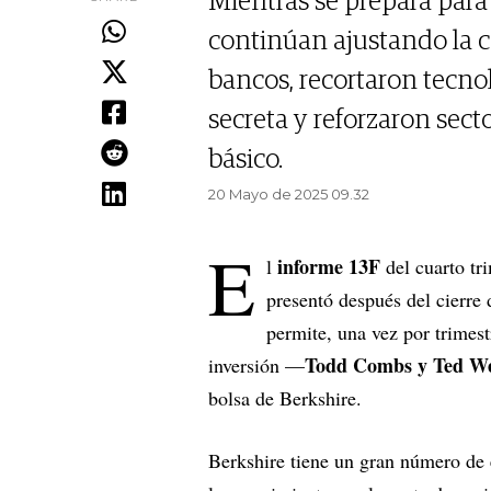
Mientras se prepara para 
continúan ajustando la c
bancos, recortaron tecno
secreta y reforzaron sec
básico.
20 Mayo de 2025 09.32
E
informe 13F
l
del cuarto tr
presentó después del cierre
permite, una vez por trimes
Todd Combs y Ted We
inversión —
bolsa de Berkshire.
Berkshire tiene un gran número de 