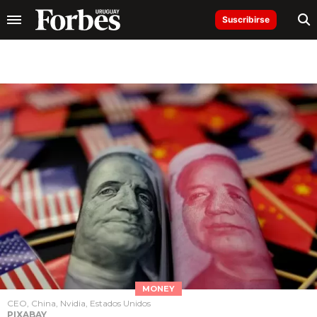
Suscribirse
MONEY
CEO, China, Nvidia, Estados Unidos
PIXABAY