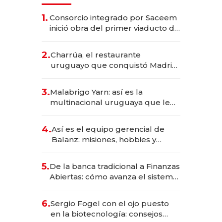
1.
Consorcio integrado por Saceem
inició obra del primer viaducto de
los Accesos Este a Montevideo;
inversión total asciende a US$ 54
2.
Charrúa, el restaurante
millones
uruguayo que conquistó Madrid:
sirve 300 cubiertos diarios, agota
reservas con un mes de
3.
Malabrigo Yarn: así es la
anticipación y prepara apertura
multinacional uruguaya que le
da de tejer al mundo
4.
Así es el equipo gerencial de
Balanz: misiones, hobbies y
metas para este año
5.
De la banca tradicional a Finanzas
Abiertas: cómo avanza el sistema
financiero uruguayo
6.
Sergio Fogel con el ojo puesto
en la biotecnología: consejos