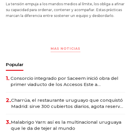
La tensión empuja a los mandos medios al límite, los obliga a afinar
su capacidad para ordenar, contener y acompañar. Estas prácticas
marcan la diferencia entre sostener un equipo y desbordarlo.
MAS NOTICIAS
Popular
1.
Consorcio integrado por Saceem inició obra del
primer viaducto de los Accesos Este a
Montevideo; inversión total asciende a US$ 54
millones
2.
Charrúa, el restaurante uruguayo que conquistó
Madrid: sirve 300 cubiertos diarios, agota reservas
con un mes de anticipación y prepara apertura
3.
Malabrigo Yarn: así es la multinacional uruguaya
que le da de tejer al mundo