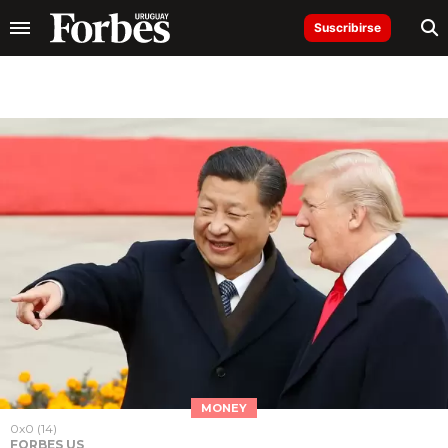
Suscribirse
MONEY
0x0 (14)
FORBES US