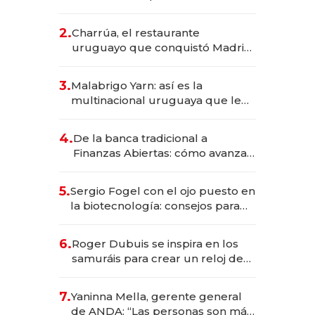
los Accesos Este a Montevideo;
inversión total asciende a US$ 54
2.
Charrúa, el restaurante
millones
uruguayo que conquistó Madrid:
sirve 300 cubiertos diarios, agota
reservas con un mes de
3.
Malabrigo Yarn: así es la
anticipación y prepara apertura
multinacional uruguaya que le
da de tejer al mundo
4.
De la banca tradicional a
Finanzas Abiertas: cómo avanza
el sistema financiero uruguayo
5.
Sergio Fogel con el ojo puesto en
la biotecnología: consejos para
emprendedores, oportunidades
de inversión y el rol de la IA
6.
Roger Dubuis se inspira en los
samuráis para crear un reloj de
US$ 384.000
7.
Yaninna Mella, gerente general
de ANDA: “Las personas son más