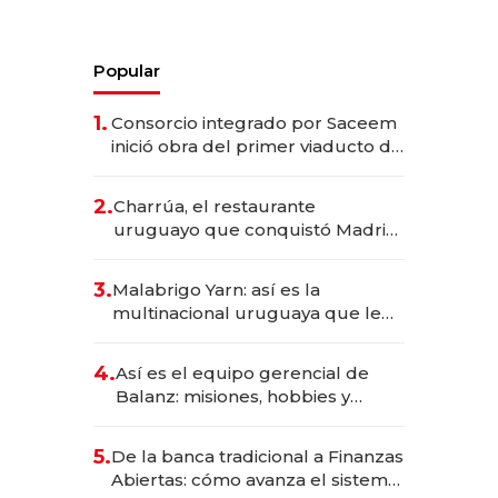
Popular
1.
Consorcio integrado por Saceem
inició obra del primer viaducto de
los Accesos Este a Montevideo;
inversión total asciende a US$ 54
2.
Charrúa, el restaurante
millones
uruguayo que conquistó Madrid:
sirve 300 cubiertos diarios, agota
reservas con un mes de
3.
Malabrigo Yarn: así es la
anticipación y prepara apertura
multinacional uruguaya que le
da de tejer al mundo
4.
Así es el equipo gerencial de
Balanz: misiones, hobbies y
metas para este año
5.
De la banca tradicional a Finanzas
Abiertas: cómo avanza el sistema