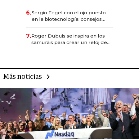
financiero uruguayo
6.
Sergio Fogel con el ojo puesto
en la biotecnología: consejos
para emprendedores,
oportunidades de inversión y el
7.
Roger Dubuis se inspira en los
rol de la IA
samuráis para crear un reloj de
US$ 384.000
Más noticias