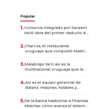
Popular
1.
Consorcio integrado por Saceem
inició obra del primer viaducto de
los Accesos Este a Montevideo;
inversión total asciende a US$ 54
2.
Charrúa, el restaurante
millones
uruguayo que conquistó Madrid:
sirve 300 cubiertos diarios, agota
reservas con un mes de
3.
Malabrigo Yarn: así es la
anticipación y prepara apertura
multinacional uruguaya que le
da de tejer al mundo
4.
Así es el equipo gerencial de
Balanz: misiones, hobbies y
metas para este año
5.
De la banca tradicional a Finanzas
Abiertas: cómo avanza el sistema