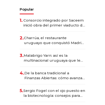
Popular
1.
Consorcio integrado por Saceem
inició obra del primer viaducto de
los Accesos Este a Montevideo;
inversión total asciende a US$ 54
2.
Charrúa, el restaurante
millones
uruguayo que conquistó Madrid:
sirve 300 cubiertos diarios, agota
reservas con un mes de
3.
Malabrigo Yarn: así es la
anticipación y prepara apertura
multinacional uruguaya que le
da de tejer al mundo
4.
De la banca tradicional a
Finanzas Abiertas: cómo avanza
el sistema financiero uruguayo
5.
Sergio Fogel con el ojo puesto en
la biotecnología: consejos para
emprendedores, oportunidades