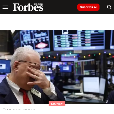
Suscribirse
MONEY
Caída de los mercados
.