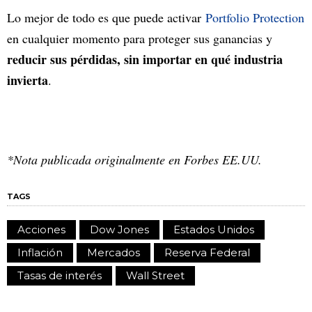
Lo mejor de todo es que puede activar
Portfolio Protection
en cualquier momento para proteger sus ganancias y
reducir sus pérdidas, sin importar en qué industria
invierta
.
*Nota publicada originalmente en Forbes EE.UU.
TAGS
Acciones
Dow Jones
Estados Unidos
Inflación
Mercados
Reserva Federal
Tasas de interés
Wall Street