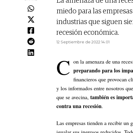
La amenaza de una reces
miedo para las empresas 
industrias que siguen si
recesión económica.
12 Septiembre de 2022 14.01
C
on la amenaza de una reces
preparando para los impa
financieros que provocan cl
y los informados entre nosotros qu
también es import
que se avecina,
contra una recesión
.
Las empresas tienden a recibir un g
igualar sus ingresos reducidos. To