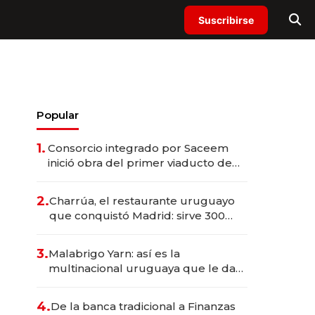
Suscribirse
Popular
1.
Consorcio integrado por Saceem
inició obra del primer viaducto de
los Accesos Este a Montevideo;
inversión total asciende a US$ 54
2.
Charrúa, el restaurante uruguayo
millones
que conquistó Madrid: sirve 300
cubiertos diarios, agota reservas
con un mes de anticipación y
3.
Malabrigo Yarn: así es la
prepara apertura
multinacional uruguaya que le da
de tejer al mundo
4.
De la banca tradicional a Finanzas