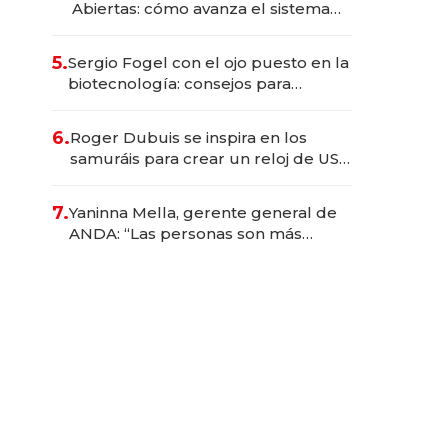
Abiertas: cómo avanza el sistema
financiero uruguayo
5.
Sergio Fogel con el ojo puesto en la
biotecnología: consejos para
emprendedores, oportunidades de
inversión y el rol de la IA
6.
Roger Dubuis se inspira en los
samuráis para crear un reloj de US$
384.000
7.
Yaninna Mella, gerente general de
ANDA: “Las personas son más
importantes que los problemas”