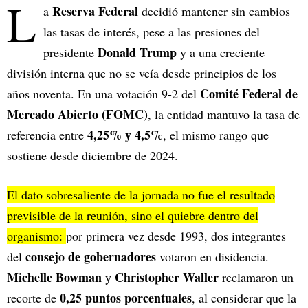
L
Reserva Federal
a
decidió mantener sin cambios
las tasas de interés, pese a las presiones del
Donald Trump
presidente
y a una creciente
división interna que no se veía desde principios de los
Comité Federal de
años noventa. En una votación 9-2 del
Mercado Abierto (FOMC)
, la entidad mantuvo la tasa de
4,25% y 4,5%
referencia entre
, el mismo rango que
sostiene desde diciembre de 2024.
El dato sobresaliente de la jornada no fue el resultado
previsible de la reunión, sino el quiebre dentro del
organismo:
por primera vez desde 1993, dos integrantes
consejo de gobernadores
del
votaron en disidencia.
Michelle Bowman
Christopher Waller
y
reclamaron un
0,25 puntos porcentuales
recorte de
, al considerar que la