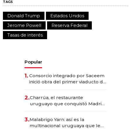
TAGS
Donald Trump
Estados Unidos
Jerome Powell
Reserva Federal
Tasas de interés
Popular
1.
Consorcio integrado por Saceem
inició obra del primer viaducto de
los Accesos Este a Montevideo;
inversión total asciende a US$ 54
2.
Charrúa, el restaurante
millones
uruguayo que conquistó Madrid:
sirve 300 cubiertos diarios, agota
reservas con un mes de
3.
Malabrigo Yarn: así es la
anticipación y prepara apertura
multinacional uruguaya que le