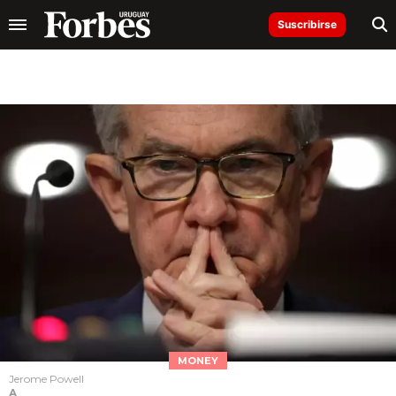
Suscribirse
MONEY
Jerome Powell
A