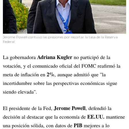
Jerome Powell contuvo las presiones por recortar la tasa de la Reserva
Federal
Adriana Kugler
La gobernadora
no participó de la
votación, y el comunicado oficial del FOMC reafirmó la
2%
meta de inflación en
, aunque admitió que "la
incertidumbre sobre las perspectivas económicas sigue
siendo elevada".
Jerome Powell
El presidente de la Fed,
, defendió la
EE.UU.
decisión al destacar que la economía de
mantiene
PIB
una posición sólida, con datos de
mejores a lo