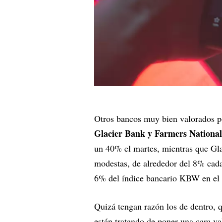
Otros bancos muy bien valorados po
Glacier Bank y Farmers Nationa
un 40% el martes, mientras que Gla
modestas, de alrededor del 8% cad
6% del índice bancario KBW en el 
Quizá tengan razón los de dentro, 
están tratando de poner una cara va