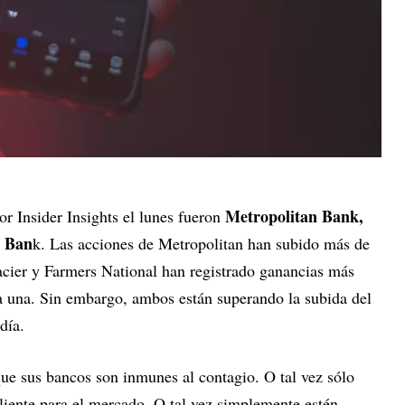
Metropolitan Bank,
r Insider Insights el lunes fueron
l Ban
k. Las acciones de Metropolitan han subido más de
cier y Farmers National han registrado ganancias más
a una. Sin embargo, ambos están superando la subida del
día.
que sus bancos son inmunes al contagio. O tal vez sólo
liente para el mercado. O tal vez simplemente estén