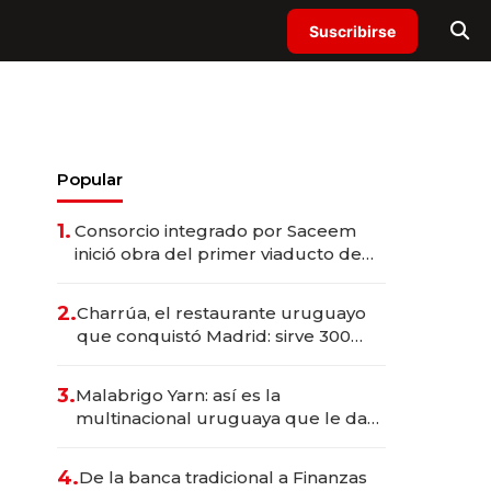
Suscribirse
Popular
1.
Consorcio integrado por Saceem
inició obra del primer viaducto de
los Accesos Este a Montevideo;
inversión total asciende a US$ 54
2.
Charrúa, el restaurante uruguayo
millones
que conquistó Madrid: sirve 300
cubiertos diarios, agota reservas
con un mes de anticipación y
3.
Malabrigo Yarn: así es la
prepara apertura
multinacional uruguaya que le da
de tejer al mundo
4.
De la banca tradicional a Finanzas