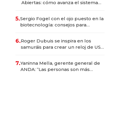
Abiertas: cómo avanza el sistema
financiero uruguayo
5.
Sergio Fogel con el ojo puesto en la
biotecnología: consejos para
emprendedores, oportunidades de
inversión y el rol de la IA
6.
Roger Dubuis se inspira en los
samuráis para crear un reloj de US$
384.000
7.
Yaninna Mella, gerente general de
ANDA: “Las personas son más
importantes que los problemas”