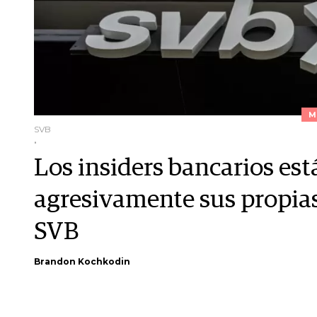
M
SVB
.
Los insiders bancarios e
agresivamente sus propias 
SVB
Brandon Kochkodin