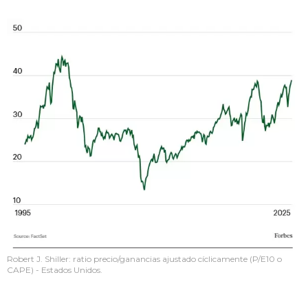
Robert J. Shiller: ratio precio/ganancias ajustado cíclicamente (P/E10 o
CAPE) - Estados Unidos.