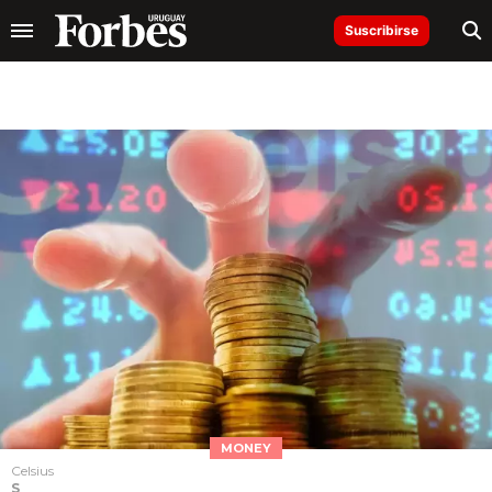
Suscribirse
MONEY
Celsius
S