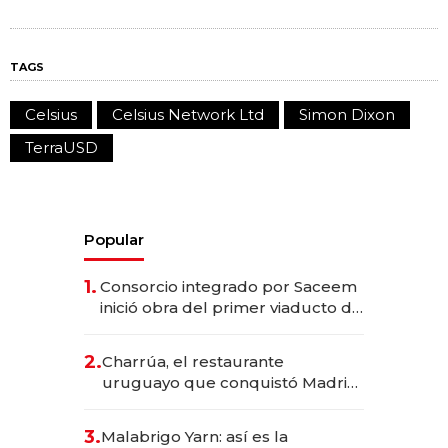
TAGS
Celsius
Celsius Network Ltd
Simon Dixon
TerraUSD
Popular
1.
Consorcio integrado por Saceem
inició obra del primer viaducto de
los Accesos Este a Montevideo;
inversión total asciende a US$ 54
2.
Charrúa, el restaurante
millones
uruguayo que conquistó Madrid:
sirve 300 cubiertos diarios, agota
reservas con un mes de
3.
Malabrigo Yarn: así es la
anticipación y prepara apertura