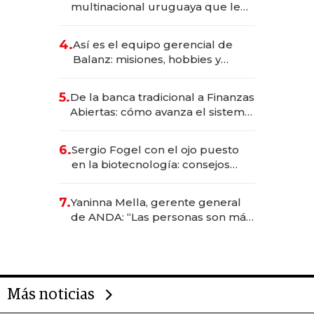
multinacional uruguaya que le
da de tejer al mundo
4.
Así es el equipo gerencial de
Balanz: misiones, hobbies y
metas para este año
5.
De la banca tradicional a Finanzas
Abiertas: cómo avanza el sistema
financiero uruguayo
6.
Sergio Fogel con el ojo puesto
en la biotecnología: consejos
para emprendedores,
oportunidades de inversión y el
7.
Yaninna Mella, gerente general
rol de la IA
de ANDA: “Las personas son más
importantes que los problemas”
Más noticias