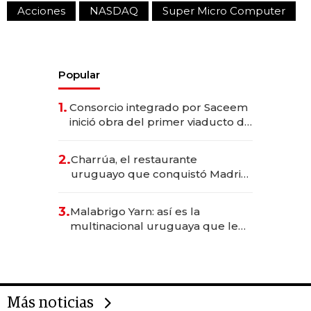
Acciones
NASDAQ
Super Micro Computer
Popular
1.
Consorcio integrado por Saceem
inició obra del primer viaducto de
los Accesos Este a Montevideo;
inversión total asciende a US$ 54
2.
Charrúa, el restaurante
millones
uruguayo que conquistó Madrid:
sirve 300 cubiertos diarios, agota
reservas con un mes de
3.
Malabrigo Yarn: así es la
anticipación y prepara apertura
multinacional uruguaya que le
da de tejer al mundo
Más noticias