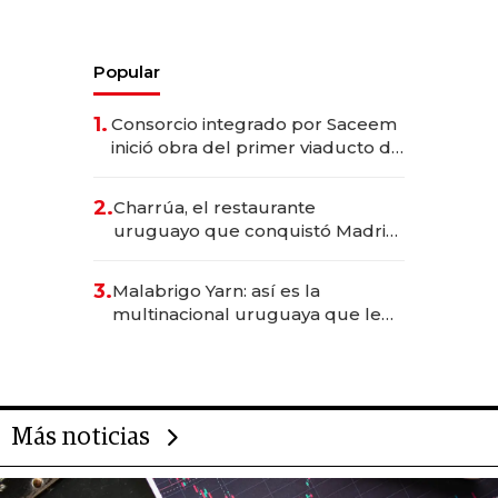
Popular
1.
Consorcio integrado por Saceem
inició obra del primer viaducto de
los Accesos Este a Montevideo;
inversión total asciende a US$ 54
2.
Charrúa, el restaurante
millones
uruguayo que conquistó Madrid:
sirve 300 cubiertos diarios, agota
reservas con un mes de
3.
Malabrigo Yarn: así es la
anticipación y prepara apertura
multinacional uruguaya que le
da de tejer al mundo
Más noticias