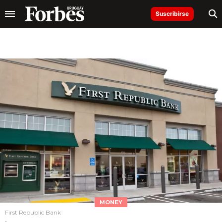
Suscribirse
MONEY
First Republic Bank
.