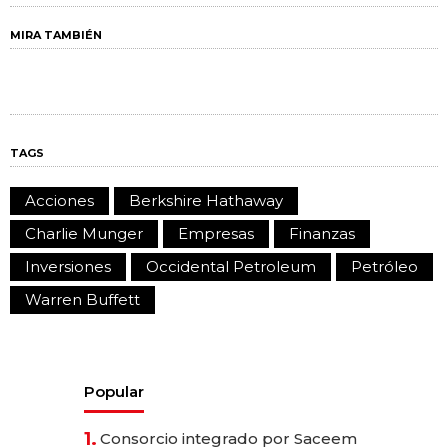
MIRA TAMBIÉN
TAGS
Acciones
Berkshire Hathaway
Charlie Munger
Empresas
Finanzas
Inversiones
Occidental Petroleum
Petróleo
Warren Buffett
Popular
1.
Consorcio integrado por Saceem