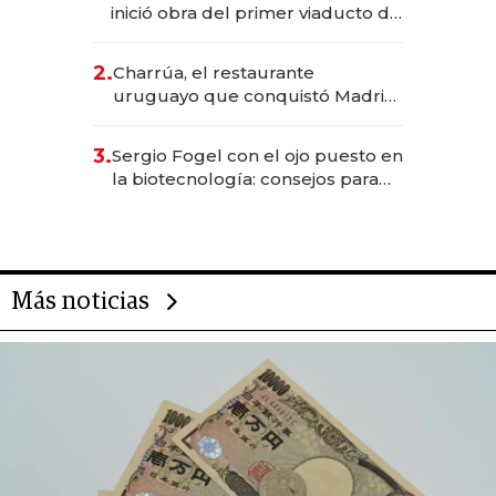
inició obra del primer viaducto de
los Accesos Este a Montevideo;
inversión total asciende a US$ 54
2.
Charrúa, el restaurante
millones
uruguayo que conquistó Madrid:
sirve 300 cubiertos diarios, agota
reservas con un mes de
3.
Sergio Fogel con el ojo puesto en
anticipación y prepara apertura
la biotecnología: consejos para
emprendedores, oportunidades
de inversión y el rol de la IA
Más noticias