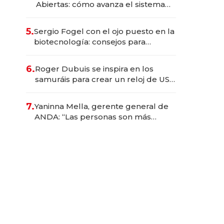
Abiertas: cómo avanza el sistema
financiero uruguayo
5.
Sergio Fogel con el ojo puesto en la
biotecnología: consejos para
emprendedores, oportunidades de
inversión y el rol de la IA
6.
Roger Dubuis se inspira en los
samuráis para crear un reloj de US$
384.000
7.
Yaninna Mella, gerente general de
ANDA: “Las personas son más
importantes que los problemas”