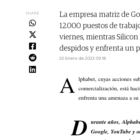
SHARE
La empresa matriz de Goo
12.000 puestos de trabajo,
viernes, mientras Silicon
despidos y enfrenta un 
20 Enero de 2023 09.18
A
lphabet, cuyas acciones su
comercialización, está hac
enfrenta una amenaza a su 
D
urante años, Alphabe
Google, YouTube y ot