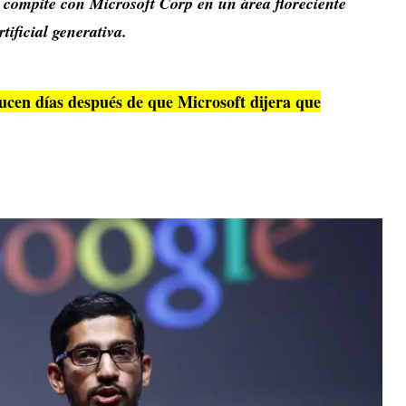
 compite con Microsoft Corp en un área floreciente
tificial generativa.
ucen días después de que Microsoft dijera que