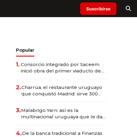
Suscribirse
Popular
1.
Consorcio integrado por Saceem
inició obra del primer viaducto de
los Accesos Este a Montevideo;
inversión total asciende a US$ 54
2.
Charrúa, el restaurante uruguayo
millones
que conquistó Madrid: sirve 300
cubiertos diarios, agota reservas
con un mes de anticipación y
3.
Malabrigo Yarn: así es la
prepara apertura
multinacional uruguaya que le da
de tejer al mundo
4.
De la banca tradicional a Finanzas