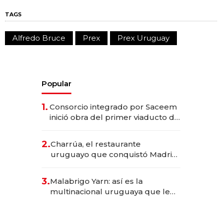
TAGS
Alfredo Bruce
Prex
Prex Uruguay
Popular
1.
Consorcio integrado por Saceem
inició obra del primer viaducto de
los Accesos Este a Montevideo;
inversión total asciende a US$ 54
2.
Charrúa, el restaurante
millones
uruguayo que conquistó Madrid:
sirve 300 cubiertos diarios, agota
reservas con un mes de
3.
Malabrigo Yarn: así es la
anticipación y prepara apertura
multinacional uruguaya que le
da de tejer al mundo