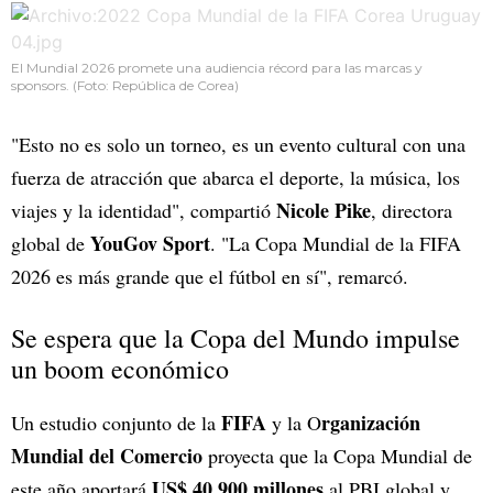
El Mundial 2026 promete una audiencia récord para las marcas y
sponsors. (Foto: República de Corea)
"Esto no es solo un torneo, es un evento cultural con una
fuerza de atracción que abarca el deporte, la música, los
Nicole Pike
viajes y la identidad", compartió
, directora
YouGov Sport
global de
. "La Copa Mundial de la FIFA
2026 es más grande que el fútbol en sí", remarcó.
Se espera que la Copa del Mundo impulse
un boom económico
FIFA
rganización
Un estudio conjunto de la
y la O
Mundial del Comercio
proyecta que la Copa Mundial de
US$ 40.900 millones
este año aportará
al PBI global y