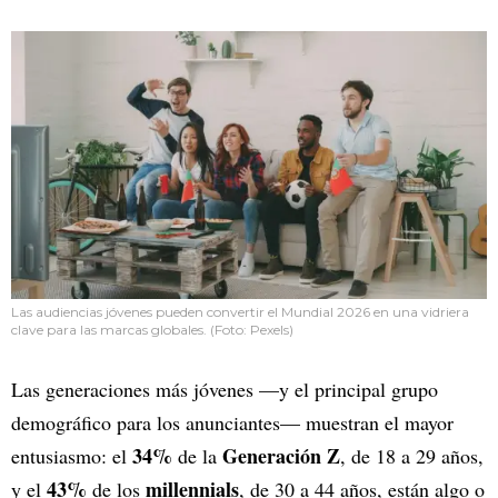
Las audiencias jóvenes pueden convertir el Mundial 2026 en una vidriera
clave para las marcas globales. (Foto: Pexels)
Las generaciones más jóvenes —y el principal grupo
demográfico para los anunciantes— muestran el mayor
34%
Generación Z
entusiasmo: el
de la
, de 18 a 29 años,
43%
millennials
y el
de los
, de 30 a 44 años, están algo o