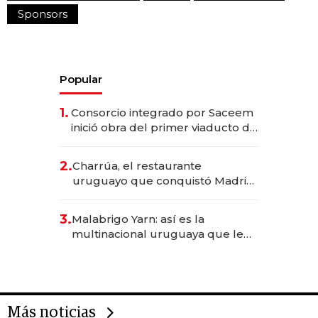
Sponsors
Popular
1.
Consorcio integrado por Saceem
inició obra del primer viaducto de
los Accesos Este a Montevideo;
inversión total asciende a US$ 54
2.
Charrúa, el restaurante
millones
uruguayo que conquistó Madrid:
sirve 300 cubiertos diarios, agota
reservas con un mes de
3.
Malabrigo Yarn: así es la
anticipación y prepara apertura
multinacional uruguaya que le
da de tejer al mundo
Más noticias