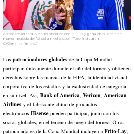
Adidas refuerza su vínculo histórico con la FIFA y gana visibilidad en el
mayor negocio del fútbol a nivel global. (Foto: Instagram
@Gianni_Infantino)
patrocinadores globales
Los
de la Copa Mundial
participan únicamente durante el año del torneo y obtienen
derechos sobre las marcas de la FIFA, la identidad visual
corporativa de los estadios y la exclusividad de categoría
Bank of America
Verizon
American
en su nivel. Así,
,
,
Airlines
y el fabricante chino de productos
Hisense
electrónicos
pueden participar, junto con los
socios globales, en el terreno de juego del torneo. Otros
Frito-Lay
patrocinadores de la Copa Mundial incluyen a
,