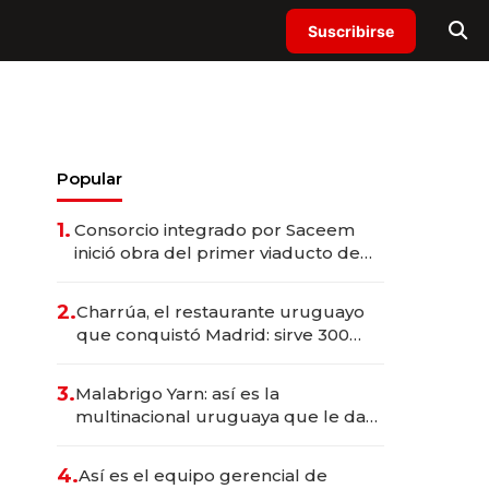
Suscribirse
Popular
1.
Consorcio integrado por Saceem
inició obra del primer viaducto de
los Accesos Este a Montevideo;
inversión total asciende a US$ 54
2.
Charrúa, el restaurante uruguayo
millones
que conquistó Madrid: sirve 300
cubiertos diarios, agota reservas
con un mes de anticipación y
3.
Malabrigo Yarn: así es la
prepara apertura
multinacional uruguaya que le da
de tejer al mundo
4.
Así es el equipo gerencial de