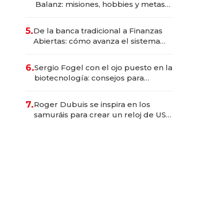
Balanz: misiones, hobbies y metas
para este año
5.
De la banca tradicional a Finanzas
Abiertas: cómo avanza el sistema
financiero uruguayo
6.
Sergio Fogel con el ojo puesto en la
biotecnología: consejos para
emprendedores, oportunidades de
inversión y el rol de la IA
7.
Roger Dubuis se inspira en los
samuráis para crear un reloj de US$
384.000