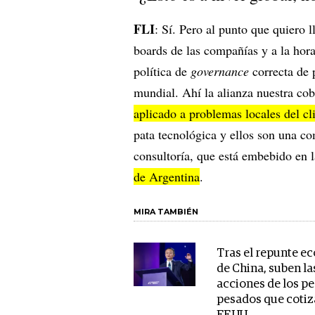
FLI
: Sí. Pero al punto que quiero 
boards de las compañías y a la hor
política de
governance
correcta de
mundial. Ahí la alianza nuestra co
aplicado a problemas locales del cl
pata tecnológica y ellos son una co
consultoría, que está embebido en 
de Argentina
.
MIRA TAMBIÉN
Tras el repunte 
de China, suben la
acciones de los p
pesados que cotiz