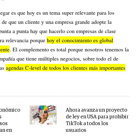
llegar es que hoy es un tema super relevante para los
a de que un cliente y una empresa grande adopte la
 punta a punta hay que hacerlo con empresas de clase
bra relevancia porque
hoy el conocimiento es global
iente
. El complemento es total porque nosotros tenemos la
mpañía que tiene múltiples negocios, sobre todo el de
las
agendas C-level de todos los clientes más importantes
económico
Ahora avanza un proyecto
s
de ley en USA para prohibir
esos
TikTok a todos los
an en
usuarios