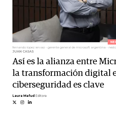
NE
fernando lopez iervasi - gerente general de microsoft argentina - nest
JUAN CASAS
Así es la alianza entre Mi
la transformación digital 
ciberseguridad es clave
Laura Mafud
Editora