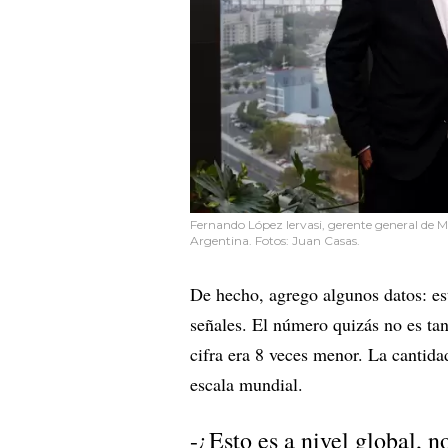
Fernando López Iervasi, gerente general de 
Argentina. Fotos: Juan Casas.
De hecho, agrego algunos datos: es
señales. El número quizás no es tan
cifra era 8 veces menor. La cantida
escala mundial.
-¿Esto es a nivel global, n