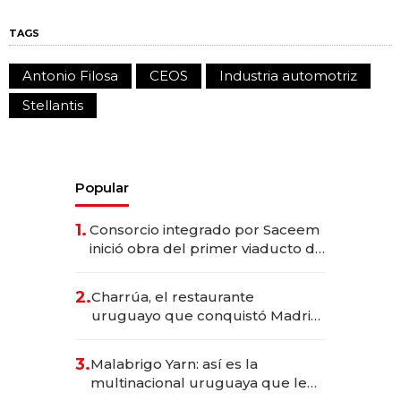
TAGS
Antonio Filosa
CEOS
Industria automotriz
Stellantis
Popular
1.
Consorcio integrado por Saceem
inició obra del primer viaducto de
los Accesos Este a Montevideo;
inversión total asciende a US$ 54
2.
Charrúa, el restaurante
millones
uruguayo que conquistó Madrid:
sirve 300 cubiertos diarios, agota
reservas con un mes de
3.
Malabrigo Yarn: así es la
anticipación y prepara apertura
multinacional uruguaya que le