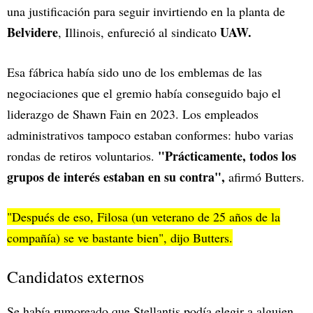
una justificación para seguir invirtiendo en la planta de
Belvidere
UAW.
, Illinois, enfureció al sindicato
Esa fábrica había sido uno de los emblemas de las
negociaciones que el gremio había conseguido bajo el
liderazgo de Shawn Fain en 2023. Los empleados
administrativos tampoco estaban conformes: hubo varias
"Prácticamente, todos los
rondas de retiros voluntarios.
grupos de interés estaban en su contra",
afirmó Butters.
"Después de eso, Filosa (un veterano de 25 años de la
compañía) se ve bastante bien", dijo Butters.
Candidatos externos
Se había rumoreado que Stellantis podía elegir a alguien