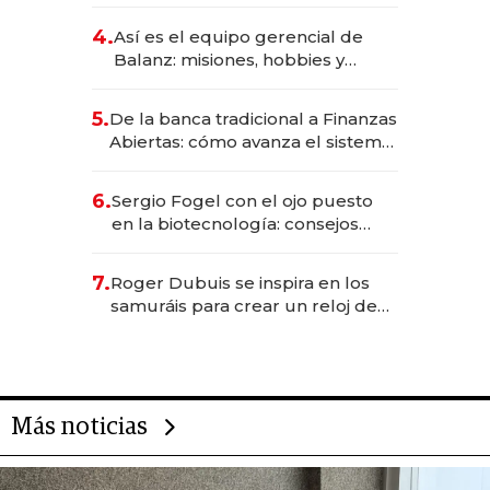
da de tejer al mundo
4.
Así es el equipo gerencial de
Balanz: misiones, hobbies y
metas para este año
5.
De la banca tradicional a Finanzas
Abiertas: cómo avanza el sistema
financiero uruguayo
6.
Sergio Fogel con el ojo puesto
en la biotecnología: consejos
para emprendedores,
oportunidades de inversión y el
7.
Roger Dubuis se inspira en los
rol de la IA
samuráis para crear un reloj de
US$ 384.000
Más noticias