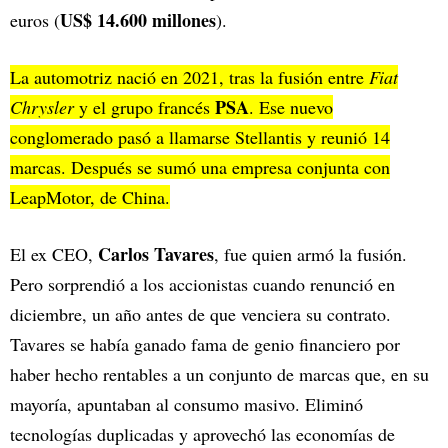
US$ 14.600 millones
euros (
).
La automotriz nació en 2021, tras la fusión entre
Fiat
PSA
Chrysler
y el grupo francés
. Ese nuevo
conglomerado pasó a llamarse Stellantis y reunió 14
marcas. Después se sumó una empresa conjunta con
LeapMotor, de China.
Carlos Tavares
El ex CEO,
, fue quien armó la fusión.
Pero sorprendió a los accionistas cuando renunció en
diciembre, un año antes de que venciera su contrato.
Tavares se había ganado fama de genio financiero por
haber hecho rentables a un conjunto de marcas que, en su
mayoría, apuntaban al consumo masivo. Eliminó
tecnologías duplicadas y aprovechó las economías de