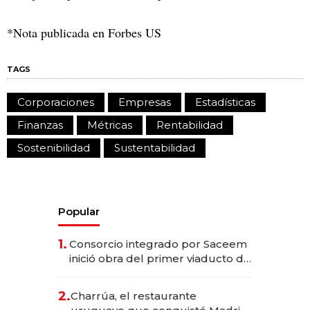
*Nota publicada en Forbes US
TAGS
Corporaciones
Empresas
Estadísticas
Finanzas
Métricas
Rentabilidad
Sostenibilidad
Sustentabilidad
Popular
1.
Consorcio integrado por Saceem
inició obra del primer viaducto de
los Accesos Este a Montevideo;
inversión total asciende a US$ 54
2.
Charrúa, el restaurante
millones