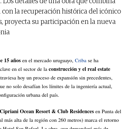
e. Los detalles de una obra que combina
con la recuperación histórica del icónico
, proyecta su participación en la nueva
onia
e 15 años
en el mercado uruguayo,
Criba
se ha
construcción y el real estate
lave en el sector de la
raviesa hoy un proceso de expansión sin precedentes,
 no solo desafían los límites de la ingeniería actual,
nfiguración urbana del país.
Cipriani Ocean Resort & Club Residences
en Punta del
ial más alta de la región con 260 metros) marca el retorno
uo Hotel San Rafael. La obra, que demandará más de