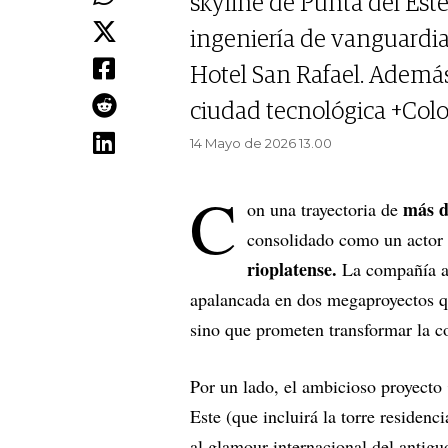
skyline de Punta del Est
ingeniería de vanguardia 
Hotel San Rafael. Además
ciudad tecnológica +Col
14 Mayo de 2026 13.00
C
más d
on una trayectoria de
consolidado como un actor c
rioplatense.
La compañía at
apalancada en dos megaproyectos que
sino que prometen transformar la co
Por un lado, el ambicioso proyecto
Este (que incluirá la torre residenc
al glamour internacional del antig