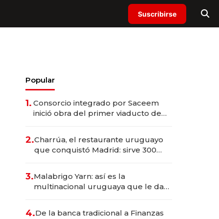
Suscribirse
Popular
1.
Consorcio integrado por Saceem
inició obra del primer viaducto de
los Accesos Este a Montevideo;
inversión total asciende a US$ 54
2.
Charrúa, el restaurante uruguayo
millones
que conquistó Madrid: sirve 300
cubiertos diarios, agota reservas
con un mes de anticipación y
3.
Malabrigo Yarn: así es la
prepara apertura
multinacional uruguaya que le da
de tejer al mundo
4.
De la banca tradicional a Finanzas