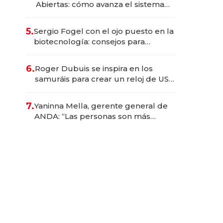
Abiertas: cómo avanza el sistema
financiero uruguayo
5.
Sergio Fogel con el ojo puesto en la
biotecnología: consejos para
emprendedores, oportunidades de
inversión y el rol de la IA
6.
Roger Dubuis se inspira en los
samuráis para crear un reloj de US$
384.000
7.
Yaninna Mella, gerente general de
ANDA: “Las personas son más
importantes que los problemas”