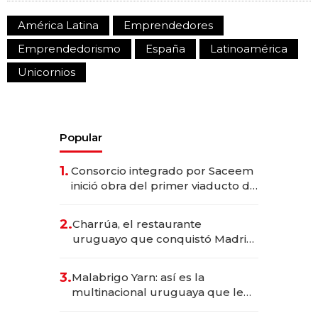
América Latina
Emprendedores
Emprendedorismo
España
Latinoamérica
Unicornios
Popular
1.
Consorcio integrado por Saceem
inició obra del primer viaducto de
los Accesos Este a Montevideo;
inversión total asciende a US$ 54
2.
Charrúa, el restaurante
millones
uruguayo que conquistó Madrid:
sirve 300 cubiertos diarios, agota
reservas con un mes de
3.
Malabrigo Yarn: así es la
anticipación y prepara apertura
multinacional uruguaya que le
da de tejer al mundo