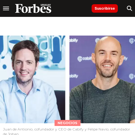
Suscribirse
NEGOCIOS
Juan de Antionio, cofundador y CEO de Cabify y Felipe Navío, cofundador
de Joban