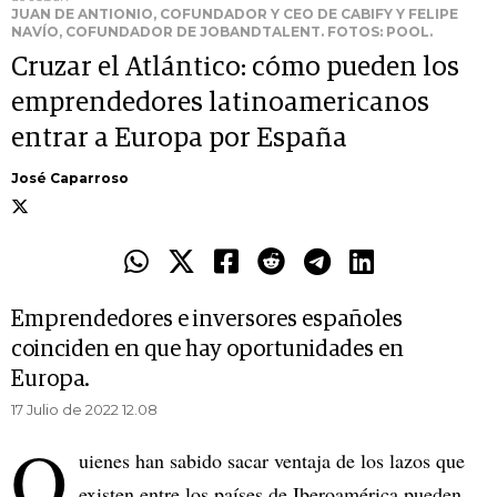
JUAN DE ANTIONIO, COFUNDADOR Y CEO DE CABIFY Y FELIPE
NAVÍO, COFUNDADOR DE JOBANDTALENT. FOTOS: POOL.
Cruzar el Atlántico: cómo pueden los
emprendedores latinoamericanos
entrar a Europa por España
José Caparroso
Emprendedores e inversores españoles
coinciden en que hay oportunidades en
Europa.
17 Julio de 2022 12.08
Q
uienes han sabido sacar ventaja de los lazos que
existen entre los países de Iberoamérica pueden