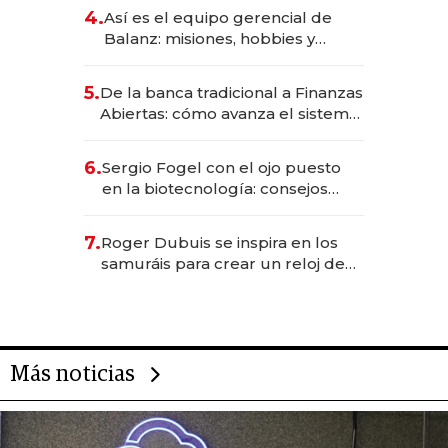
4.
Así es el equipo gerencial de
Balanz: misiones, hobbies y
metas para este año
5.
De la banca tradicional a Finanzas
Abiertas: cómo avanza el sistema
financiero uruguayo
6.
Sergio Fogel con el ojo puesto
en la biotecnología: consejos
para emprendedores,
oportunidades de inversión y el
7.
Roger Dubuis se inspira en los
rol de la IA
samuráis para crear un reloj de
US$ 384.000
Más noticias