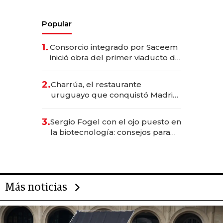
Popular
1.
Consorcio integrado por Saceem
inició obra del primer viaducto de
los Accesos Este a Montevideo;
inversión total asciende a US$ 54
2.
Charrúa, el restaurante
millones
uruguayo que conquistó Madrid:
sirve 300 cubiertos diarios, agota
reservas con un mes de
3.
Sergio Fogel con el ojo puesto en
anticipación y prepara apertura
la biotecnología: consejos para
emprendedores, oportunidades
de inversión y el rol de la IA
Más noticias