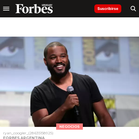
Suscribirse
NEGOCIOS
ryan_coogler_(28635158925)
FORBES ARGENTINA