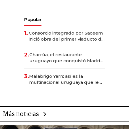
Popular
1.
Consorcio integrado por Saceem
inició obra del primer viaducto de
los Accesos Este a Montevideo;
inversión total asciende a US$ 54
2.
Charrúa, el restaurante
millones
uruguayo que conquistó Madrid:
sirve 300 cubiertos diarios, agota
reservas con un mes de
3.
Malabrigo Yarn: así es la
anticipación y prepara apertura
multinacional uruguaya que le
da de tejer al mundo
Más noticias