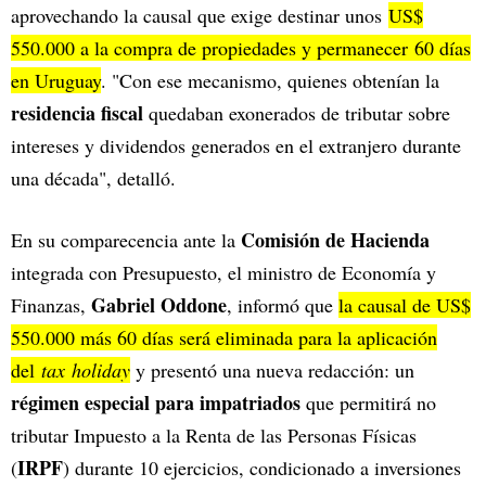
aprovechando la causal que exige destinar unos
US$
550.000 a la compra de propiedades y permanecer 60 días
en Uruguay
. "Con ese mecanismo, quienes obtenían la
residencia fiscal
quedaban exonerados de tributar sobre
intereses y dividendos generados en el extranjero durante
una década", detalló.
Comisión de Hacienda
En su comparecencia ante la
integrada con Presupuesto, el ministro de Economía y
Gabriel Oddone
Finanzas,
, informó que
la causal de US$
550.000 más 60 días será eliminada para la aplicación
del
tax holiday
y presentó una nueva redacción: un
régimen especial para impatriados
que permitirá no
tributar Impuesto a la Renta de las Personas Físicas
IRPF
(
) durante 10 ejercicios, condicionado a inversiones