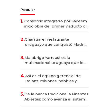
Popular
1.
Consorcio integrado por Saceem
inició obra del primer viaducto de
los Accesos Este a Montevideo;
inversión total asciende a US$ 54
2.
Charrúa, el restaurante
millones
uruguayo que conquistó Madrid:
sirve 300 cubiertos diarios, agota
reservas con un mes de
3.
Malabrigo Yarn: así es la
anticipación y prepara apertura
multinacional uruguaya que le
da de tejer al mundo
4.
Así es el equipo gerencial de
Balanz: misiones, hobbies y
metas para este año
5.
De la banca tradicional a Finanzas
Abiertas: cómo avanza el sistema
financiero uruguayo