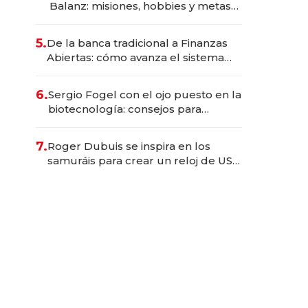
Balanz: misiones, hobbies y metas
para este año
5.
De la banca tradicional a Finanzas
Abiertas: cómo avanza el sistema
financiero uruguayo
6.
Sergio Fogel con el ojo puesto en la
biotecnología: consejos para
emprendedores, oportunidades de
inversión y el rol de la IA
7.
Roger Dubuis se inspira en los
samuráis para crear un reloj de US$
384.000