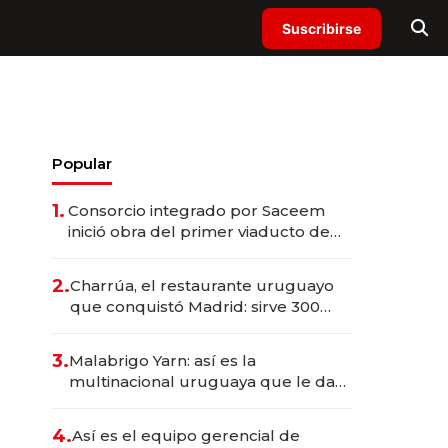
Suscribirse
Popular
1.
Consorcio integrado por Saceem
inició obra del primer viaducto de
los Accesos Este a Montevideo;
inversión total asciende a US$ 54
2.
Charrúa, el restaurante uruguayo
millones
que conquistó Madrid: sirve 300
cubiertos diarios, agota reservas
con un mes de anticipación y
3.
Malabrigo Yarn: así es la
prepara apertura
multinacional uruguaya que le da
de tejer al mundo
4.
Así es el equipo gerencial de