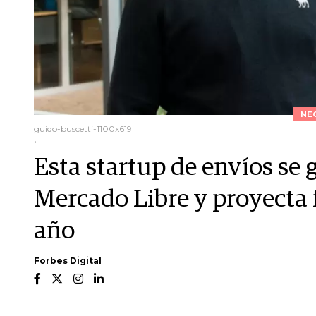
NE
guido-buscetti-1100x619
.
Esta startup de envíos se 
Mercado Libre y proyecta 
año
Forbes Digital