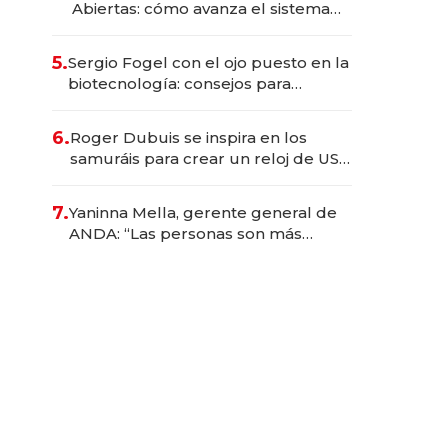
Abiertas: cómo avanza el sistema
financiero uruguayo
5.
Sergio Fogel con el ojo puesto en la
biotecnología: consejos para
emprendedores, oportunidades de
inversión y el rol de la IA
6.
Roger Dubuis se inspira en los
samuráis para crear un reloj de US$
384.000
7.
Yaninna Mella, gerente general de
ANDA: “Las personas son más
importantes que los problemas”