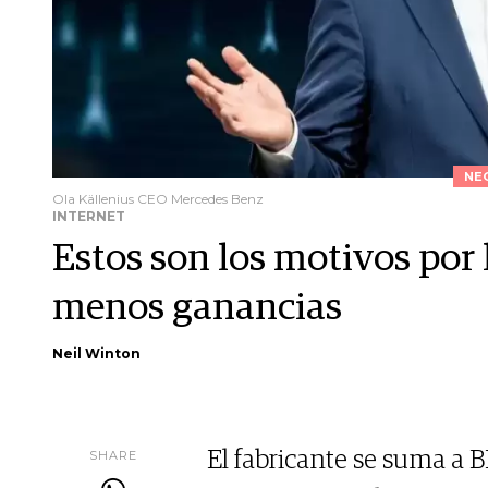
NE
Ola Källenius CEO Mercedes Benz
INTERNET
Estos son los motivos por
menos ganancias
Neil Winton
SHARE
El fabricante se suma a 