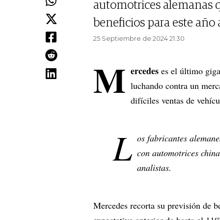
automotrices alemanas q
beneficios para este año 
25 Septiembre de 2024 21.30
M
ercedes
es el último gig
luchando contra un merc
difíciles ventas de vehíc
L
os fabricantes alemane
con automotrices china
analistas.
Mercedes recorta su previsión de b