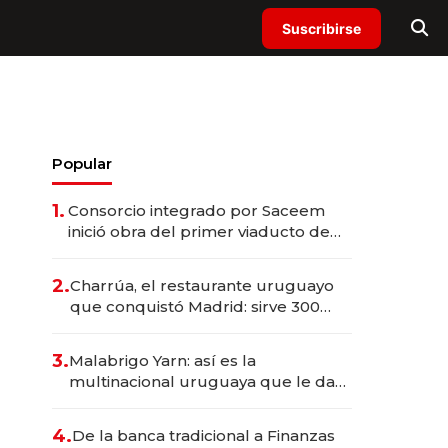
Suscribirse
Popular
1.
Consorcio integrado por Saceem
inició obra del primer viaducto de
los Accesos Este a Montevideo;
inversión total asciende a US$ 54
2.
Charrúa, el restaurante uruguayo
millones
que conquistó Madrid: sirve 300
cubiertos diarios, agota reservas
con un mes de anticipación y
3.
Malabrigo Yarn: así es la
prepara apertura
multinacional uruguaya que le da
de tejer al mundo
4.
De la banca tradicional a Finanzas