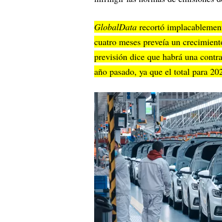
GlobalData
recortó implacablement
cuatro meses preveía un crecimient
previsión dice que habrá una contra
año pasado, ya que el total para 2