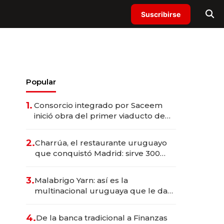
Suscribirse
Popular
1.
Consorcio integrado por Saceem
inició obra del primer viaducto de
los Accesos Este a Montevideo;
inversión total asciende a US$ 54
2.
Charrúa, el restaurante uruguayo
millones
que conquistó Madrid: sirve 300
cubiertos diarios, agota reservas
con un mes de anticipación y
3.
Malabrigo Yarn: así es la
prepara apertura
multinacional uruguaya que le da
de tejer al mundo
4.
De la banca tradicional a Finanzas