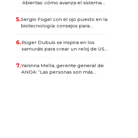
Abiertas: cómo avanza el sistema
financiero uruguayo
5.
Sergio Fogel con el ojo puesto en la
biotecnología: consejos para
emprendedores, oportunidades de
inversión y el rol de la IA
6.
Roger Dubuis se inspira en los
samuráis para crear un reloj de US$
384.000
7.
Yaninna Mella, gerente general de
ANDA: “Las personas son más
importantes que los problemas”