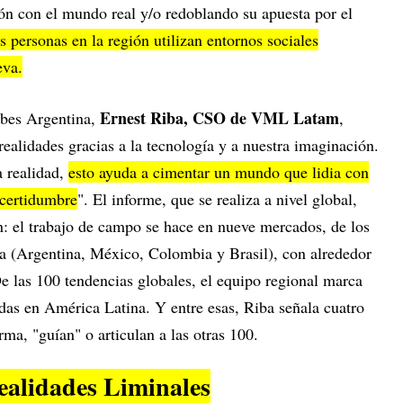
n con el mundo real y/o redoblando su apuesta por el
s personas en la región utilizan entornos sociales
eva.
Ernest Riba, CSO de VML Latam
rbes Argentina,
,
ealidades gracias a la tecnología y a nuestra imaginación.
a realidad,
esto ayuda a cimentar un mundo que lidia con
incertidumbre
". El informe, que se realiza a nivel global,
n: el trabajo de campo se hace en nueve mercados, de los
a (Argentina, México, Colombia y Brasil), con alrededor
e las 100 tendencias globales, el equipo regional marca
das en América Latina. Y entre esas, Riba señala cuatro
ma, "guían" o articulan a las otras 100.
ealidades Liminales