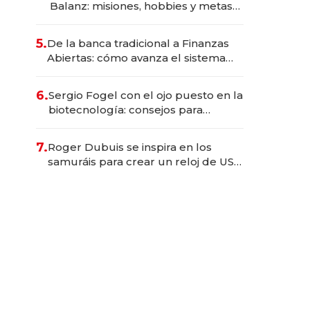
Balanz: misiones, hobbies y metas
para este año
5.
De la banca tradicional a Finanzas
Abiertas: cómo avanza el sistema
financiero uruguayo
6.
Sergio Fogel con el ojo puesto en la
biotecnología: consejos para
emprendedores, oportunidades de
inversión y el rol de la IA
7.
Roger Dubuis se inspira en los
samuráis para crear un reloj de US$
384.000