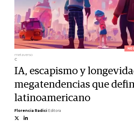
NE
metaverso
C
IA, escapismo y longevidad
megatendencias que defi
latinoamericano
Florencia Radici
Editora