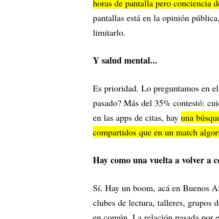
horas de pantalla pero conciencia 
pantallas está en la opinión públic
limitarlo.
Y salud mental...
Es prioridad. Lo preguntamos en el
pasado? Más del 35% contestó: cuid
en las apps de citas, hay
una búsque
compartidos que en un match algor
Hay como una vuelta a volver a 
Sí. Hay un boom, acá en Buenos Ai
clubes de lectura, talleres, grupos
en común. La relación pasada por e