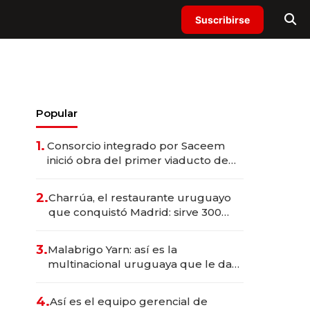
Suscribirse
Popular
1.
Consorcio integrado por Saceem
inició obra del primer viaducto de
los Accesos Este a Montevideo;
inversión total asciende a US$ 54
2.
Charrúa, el restaurante uruguayo
millones
que conquistó Madrid: sirve 300
cubiertos diarios, agota reservas
con un mes de anticipación y
3.
Malabrigo Yarn: así es la
prepara apertura
multinacional uruguaya que le da
de tejer al mundo
4.
Así es el equipo gerencial de