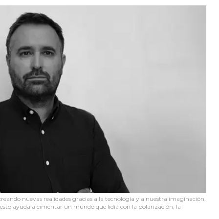
eando nuevas realidades gracias a la tecnología y a nuestra imaginación.
 esto ayuda a cimentar un mundo que lidia con la polarización, la