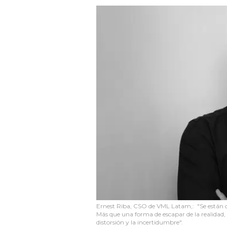
Ernest Riba, CSO de VML Latam,: "Se están cr
Más que una forma de escapar de la realidad,
distorsión y la incertidumbre".