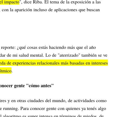
del impacto
", dice Riba. El tema de la exposición a las
a, con la aparición incluso de aplicaciones que buscan
 reporte: ¿qué cosas estás haciendo más que el año
ar de mi salud mental. Lo de "aterrizado" también se ve
da de experiencias relacionales más basadas en intereses
ítmico
.
conocer gente "cómo antes"
res y en otras ciudades del mundo, de actividades como
 de running. Para conocer gente con quienes ya tenés algo
l algoritmo es super intensa en términos de miedos, de