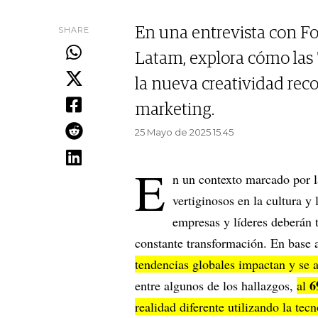
SHARE
En una entrevista con Fo
Latam, explora cómo las "
la nueva creatividad reco
marketing.
25 Mayo de 2025 15.45
E
n un contexto marcado por la
vertiginosos en la cultura y
empresas y líderes deberán 
constante transformación. En base a
tendencias globales impactan y se 
6
entre algunos de los hallazgos,
al
realidad diferente utilizando la tec