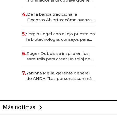
multinacional uruguaya que le
da de tejer al mundo
4.
De la banca tradicional a
Finanzas Abiertas: cómo avanza
el sistema financiero uruguayo
5.
Sergio Fogel con el ojo puesto en
la biotecnología: consejos para
emprendedores, oportunidades
de inversión y el rol de la IA
6.
Roger Dubuis se inspira en los
samuráis para crear un reloj de
US$ 384.000
7.
Yaninna Mella, gerente general
de ANDA: “Las personas son más
importantes que los problemas”
Más noticias