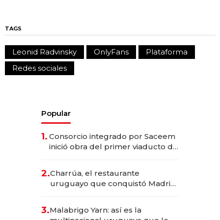
TAGS
Leonid Radvinsky
OnlyFans
Plataforma
Redes sociales
Popular
1.
Consorcio integrado por Saceem
inició obra del primer viaducto de
los Accesos Este a Montevideo;
inversión total asciende a US$ 54
2.
Charrúa, el restaurante
millones
uruguayo que conquistó Madrid:
sirve 300 cubiertos diarios, agota
reservas con un mes de
3.
Malabrigo Yarn: así es la
anticipación y prepara apertura