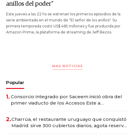
anillos del poder"
Este jueves a las 22 hs se estrenan los primeros episodios de la
serie ambientada en el mundo de "El señor de los anillos". Su
primera temporada costó US$ 465 millones y fue producida por
Amazon Prime, la plataforma de streaming de Jeff Bezos.
MAS NOTICIAS
Popular
1.
Consorcio integrado por Saceem inició obra del
primer viaducto de los Accesos Este a
Montevideo; inversión total asciende a US$ 54
millones
2.
Charrúa, el restaurante uruguayo que conquistó
Madrid: sirve 300 cubiertos diarios, agota reservas
con un mes de anticipación y prepara apertura