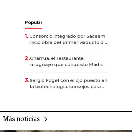
Popular
1.
Consorcio integrado por Saceem
inició obra del primer viaducto de
los Accesos Este a Montevideo;
inversión total asciende a US$ 54
2.
Charrúa, el restaurante
millones
uruguayo que conquistó Madrid:
sirve 300 cubiertos diarios, agota
reservas con un mes de
3.
Sergio Fogel con el ojo puesto en
anticipación y prepara apertura
la biotecnología: consejos para
emprendedores, oportunidades
de inversión y el rol de la IA
Más noticias