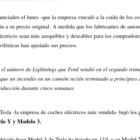
nciados el lunes -que la empresa vinculó a la caída de los cos
ón a su precio original. A medida que los fabricantes de auto
léctricos sean más asequibles y deseables para los comprador
lísticas han ajustado sus precios.
 el número de Lightnings que Ford vendió en el segundo trime
que un incendio en un camión recién terminado a principios 
roducción durante cinco semanas.
 Tesla -la empresa de coches eléctricos más vendida- bajó los 
lo Y y Modelo 3.
vehículo base Model 3 de Tesla ha bajado un 11% y su Model