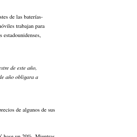
tes de las baterías-
móviles trabajan para
es estadounidenses,
stre de este año,
de año obligara a
precios de algunos de sus
 Y base un 20%. Mientras