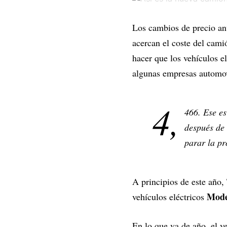
Los cambios de precio anu
acercan el coste del cami
hacer que los vehículos e
algunas empresas automovi
4,
466. Ese es
después de 
parar la p
A principios de este año,
Mode
vehículos eléctricos
En lo que va de año, el 