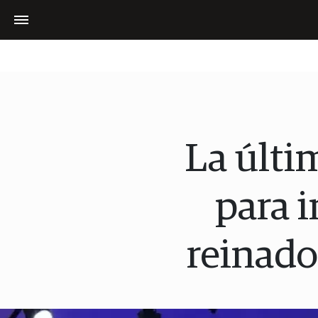
La últi
para i
reinado