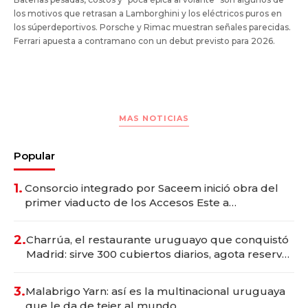
los motivos que retrasan a Lamborghini y los eléctricos puros en
los súperdeportivos. Porsche y Rimac muestran señales parecidas.
Ferrari apuesta a contramano con un debut previsto para 2026.
MAS NOTICIAS
Popular
1.
Consorcio integrado por Saceem inició obra del
primer viaducto de los Accesos Este a
Montevideo; inversión total asciende a US$ 54
millones
2.
Charrúa, el restaurante uruguayo que conquistó
Madrid: sirve 300 cubiertos diarios, agota reservas
con un mes de anticipación y prepara apertura
3.
Malabrigo Yarn: así es la multinacional uruguaya
que le da de tejer al mundo