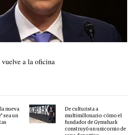
 vuelve a la oficina
 la nueva
De culturista a
e" sea un
multimillonario: cómo el
tas
fundador de Gymshark
construyó un unicornio de