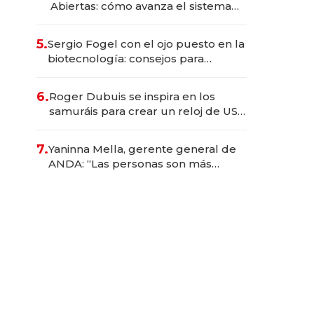
Abiertas: cómo avanza el sistema
financiero uruguayo
5.
Sergio Fogel con el ojo puesto en la
biotecnología: consejos para
emprendedores, oportunidades de
inversión y el rol de la IA
6.
Roger Dubuis se inspira en los
samuráis para crear un reloj de US$
384.000
7.
Yaninna Mella, gerente general de
ANDA: “Las personas son más
importantes que los problemas”