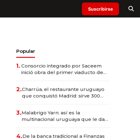
Suscribirse
Popular
1.
Consorcio integrado por Saceem
inició obra del primer viaducto de
los Accesos Este a Montevideo;
inversión total asciende a US$ 54
2.
Charrúa, el restaurante uruguayo
millones
que conquistó Madrid: sirve 300
cubiertos diarios, agota reservas
con un mes de anticipación y
3.
Malabrigo Yarn: así es la
prepara apertura
multinacional uruguaya que le da
de tejer al mundo
4.
De la banca tradicional a Finanzas