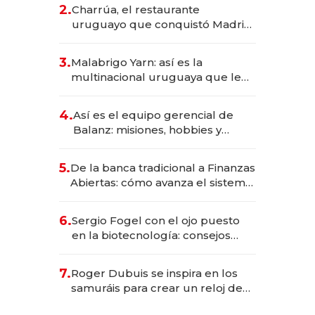
inversión total asciende a US$ 54
2.
Charrúa, el restaurante
millones
uruguayo que conquistó Madrid:
sirve 300 cubiertos diarios, agota
reservas con un mes de
3.
Malabrigo Yarn: así es la
anticipación y prepara apertura
multinacional uruguaya que le
da de tejer al mundo
4.
Así es el equipo gerencial de
Balanz: misiones, hobbies y
metas para este año
5.
De la banca tradicional a Finanzas
Abiertas: cómo avanza el sistema
financiero uruguayo
6.
Sergio Fogel con el ojo puesto
en la biotecnología: consejos
para emprendedores,
oportunidades de inversión y el
7.
Roger Dubuis se inspira en los
rol de la IA
samuráis para crear un reloj de
US$ 384.000