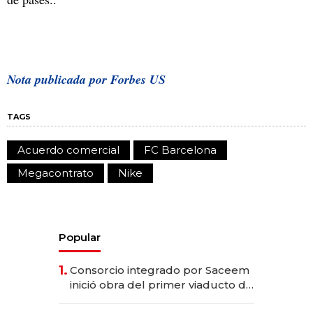
Nota publicada por Forbes US
TAGS
Acuerdo comercial
FC Barcelona
Megacontrato
Nike
Popular
1.
Consorcio integrado por Saceem
inició obra del primer viaducto de
los Accesos Este a Montevideo;