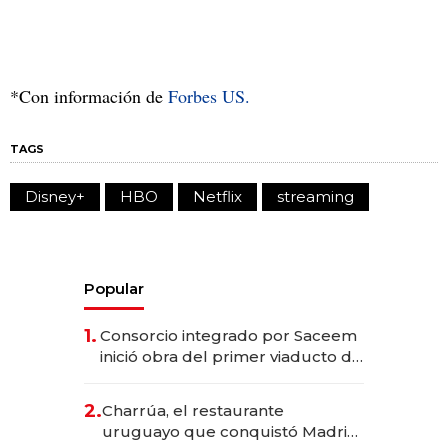
*Con información de
Forbes US.
TAGS
Disney+
HBO
Netflix
streaming
Popular
1.
Consorcio integrado por Saceem
inició obra del primer viaducto de
los Accesos Este a Montevideo;
inversión total asciende a US$ 54
2.
Charrúa, el restaurante
millones
uruguayo que conquistó Madrid: